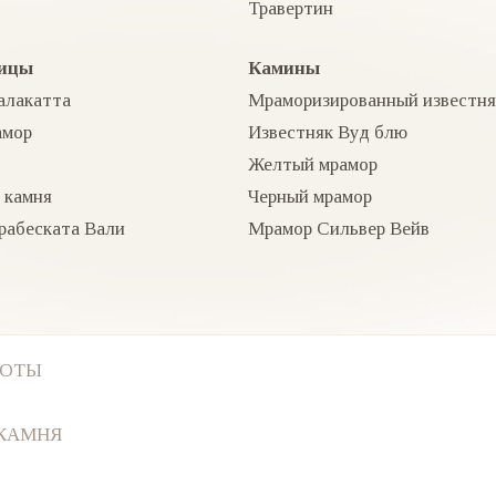
Травертин
ицы
Камины
алакатта
Мраморизированный известня
амор
Известняк Вуд блю
Желтый мрамор
 камня
Черный мрамор
рабеската Вали
Мрамор Сильвер Вейв
БОТЫ
 КАМНЯ