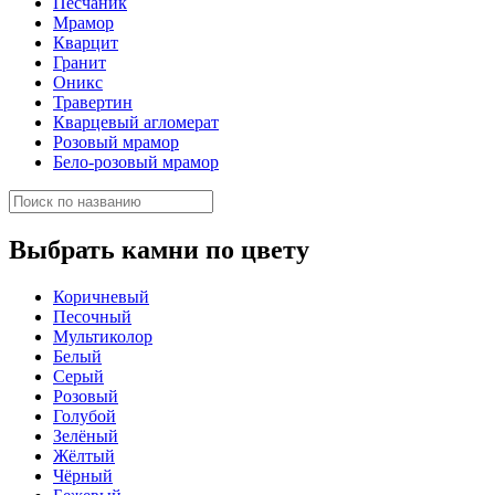
Песчаник
Мрамор
Кварцит
Гранит
Оникс
Травертин
Кварцевый агломерат
Розовый мрамор
Бело-розовый мрамор
Выбрать камни по цвету
Коричневый
Песочный
Мультиколор
Белый
Серый
Розовый
Голубой
Зелёный
Жёлтый
Чёрный