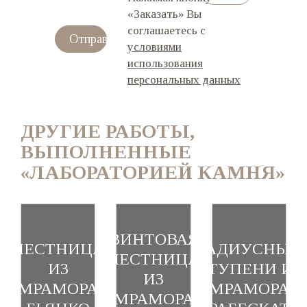
«Заказать» Вы
соглашаетесь с
Отправить
условиями
использования
персональных данных
ДРУГИЕ РАБОТЫ,
ВЫПОЛНЕННЫЕ
«ЛАБОРАТОРИЕЙ КАМНЯ»
ВИНТОВАЯ
ЛЕСТНИЦА
РАДИУСНЫЕ
ЛЕСТНИЦА
ИЗ
СТУПЕНИ ИЗ
ИЗ
МРАМОРА
МРАМОРА
МРАМОРА