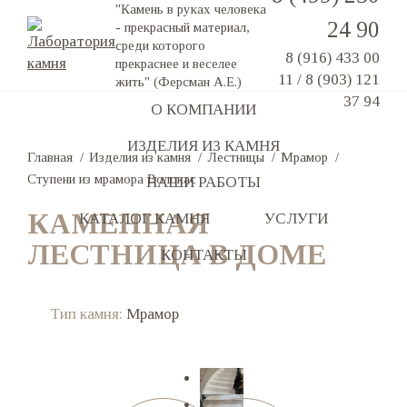
"Камень в руках человека
24 90
- прекрасный материал,
среди которого
8 (916) 433 00
прекраснее и веселее
11
/
8 (903) 121
жить" (Ферсман А.Е.)
37 94
О КОМПАНИИ
ИЗДЕЛИЯ ИЗ КАМНЯ
Главная
Изделия из камня
Лестницы
Мрамор
Ступени из мрамора Волокас
НАШИ РАБОТЫ
КАМЕННАЯ
КАТАЛОГ КАМНЯ
УСЛУГИ
ЛЕСТНИЦА В ДОМЕ
КОНТАКТЫ
Тип камня:
Мрамор